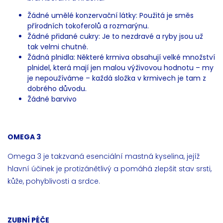
Žádné umělé konzervační látky: Použitá je směs
přírodních tokoferolů a rozmarýnu.
Žádné přidané cukry: Je to nezdravé a ryby jsou už
tak velmi chutné.
Žádná plnidla: Některé krmiva obsahují velké množství
plnidel, která mají jen malou výživovou hodnotu – my
je nepoužíváme – každá složka v krmivech je tam z
dobrého důvodu.
Žádné barvivo
OMEGA 3
Omega 3 je takzvaná esenciální mastná kyselina, jejíž
hlavní účinek je protizánětlivý a pomáhá zlepšit stav srsti,
kůže, pohyblivosti a srdce.
ZUBNÍ PÉČE