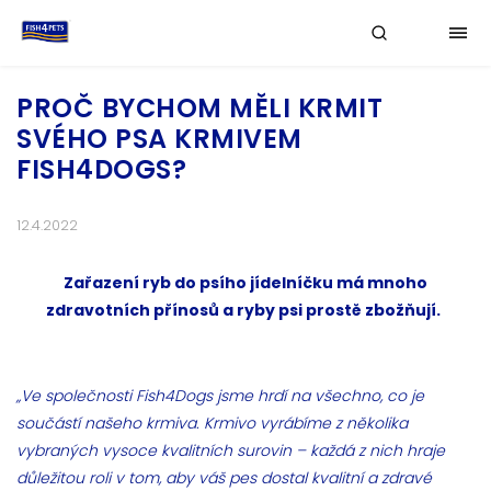
PROČ BYCHOM MĚLI KRMIT
SVÉHO PSA KRMIVEM
FISH4DOGS?
12.4.2022
Zařazení ryb do psího jídelníčku má mnoho
zdravotních přínosů a ryby psi prostě zbožňují.
„Ve společnosti Fish4Dogs jsme hrdí na všechno, co je
součástí našeho krmiva. Krmivo vyrábíme z několika
vybraných vysoce kvalitních surovin – každá z nich hraje
důležitou roli v tom, aby váš pes dostal kvalitní a zdravé