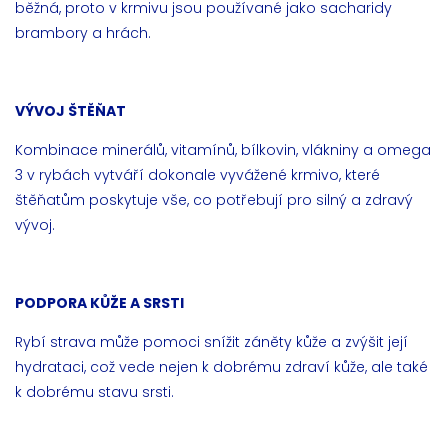
běžná, proto v krmivu jsou používané jako sacharidy
brambory a hrách.
VÝVOJ ŠTĚŇAT
Kombinace minerálů, vitamínů, bílkovin, vlákniny a omega
3 v rybách vytváří dokonale vyvážené krmivo, které
štěňatům poskytuje vše, co potřebují pro silný a zdravý
vývoj.
PODPORA KŮŽE A SRSTI
Rybí strava může pomoci snížit záněty kůže a zvýšit její
hydrataci, což vede nejen k dobrému zdraví kůže, ale také
k dobrému stavu srsti.