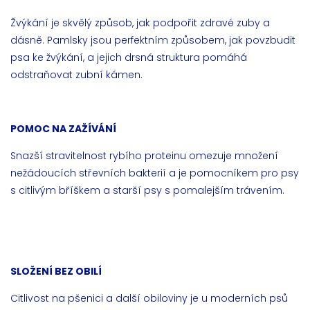
Žvýkání je skvělý způsob, jak podpořit zdravé zuby a
dásně. Pamlsky jsou perfektním způsobem, jak povzbudit
psa ke žvýkání, a jejich drsná struktura pomáhá
odstraňovat zubní kámen.
POMOC NA ZAŽÍVÁNÍ
Snazší stravitelnost rybího proteinu omezuje množení
nežádoucích střevních bakterií a je pomocníkem pro psy
s citlivým bříškem a starší psy s pomalejším trávením.
SLOŽENÍ BEZ OBILÍ
Citlivost na pšenici a další obiloviny je u moderních psů