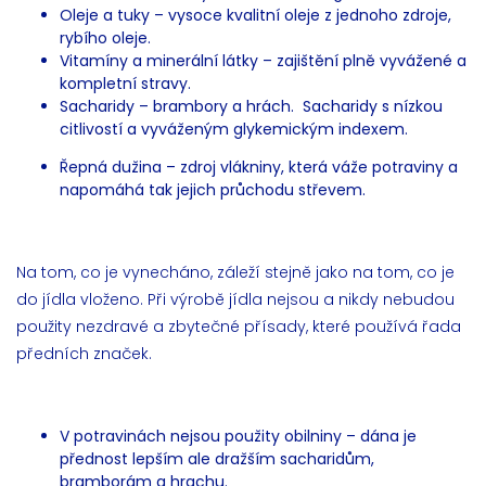
Oleje a tuky – vysoce kvalitní oleje z jednoho zdroje,
rybího oleje.
Vitamíny a minerální látky – zajištění plně vyvážené a
kompletní stravy.
Sacharidy – brambory a hrách. Sacharidy s nízkou
citlivostí a vyváženým glykemickým indexem.
Řepná dužina – zdroj vlákniny, která váže potraviny a
napomáhá tak jejich průchodu střevem.
Na tom, co je vynecháno, záleží stejně jako na tom, co je
do jídla vloženo. Při výrobě jídla nejsou a nikdy nebudou
použity nezdravé a zbytečné přísady, které používá řada
předních značek.
V potravinách nejsou použity obilniny – dána je
přednost lepším ale dražším sacharidům,
bramborám a hrachu.