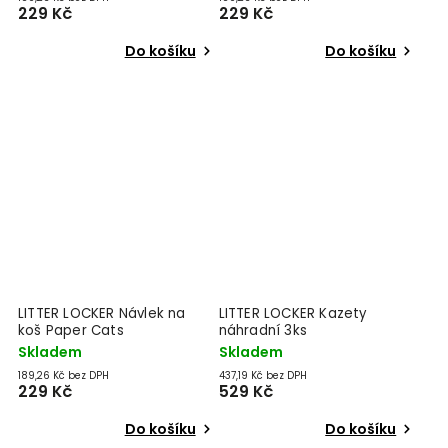
229 Kč
229 Kč
Do košíku
Do košíku
LITTER LOCKER Návlek na
LITTER LOCKER Kazety
koš Paper Cats
náhradní 3ks
Skladem
Skladem
189,26 Kč bez DPH
437,19 Kč bez DPH
229 Kč
529 Kč
Do košíku
Do košíku