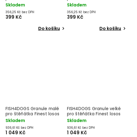
ryba s bramborami 1,5 kg,
ryba s bramborami 1,5 kg,
Skladem
Skladem
2m+
2m+
356,25 Kč bez DPH
356,25 Kč bez DPH
399 Kč
399 Kč
Do košíku
Do košíku
FISH4DOGS Granule malé
FISH4DOGS Granule velké
pro štěňátka Finest losos
pro štěňátka Finest losos
se sladkými bramborami 6
se sladkými bramborami 6
Skladem
Skladem
kg, 2m+
kg, 2m+
936,61 Kč bez DPH
936,61 Kč bez DPH
1 049 Kč
1 049 Kč