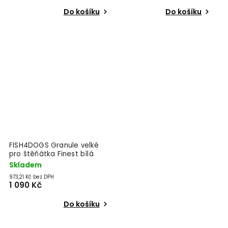
Do košíku
Do košíku
FISH4DOGS Granule velké
pro štěňátka Finest bílá
ryba s bramborami 6 kg,
Skladem
2m+
973,21 Kč bez DPH
1 090 Kč
Do košíku