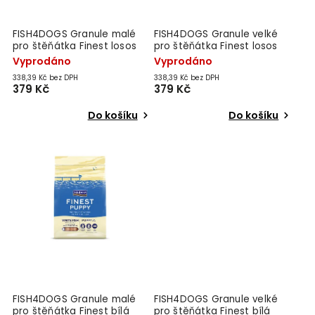
FISH4DOGS Granule malé
FISH4DOGS Granule velké
pro štěňátka Finest losos
pro štěňátka Finest losos
se sladkými bramborami 1,5
se sladkými bramborami 1,5
Vyprodáno
Vyprodáno
kg, 2m+
kg, 2m+
338,39 Kč bez DPH
338,39 Kč bez DPH
379 Kč
379 Kč
Do košíku
Do košíku
FISH4DOGS Granule malé
FISH4DOGS Granule velké
pro štěňátka Finest bílá
pro štěňátka Finest bílá