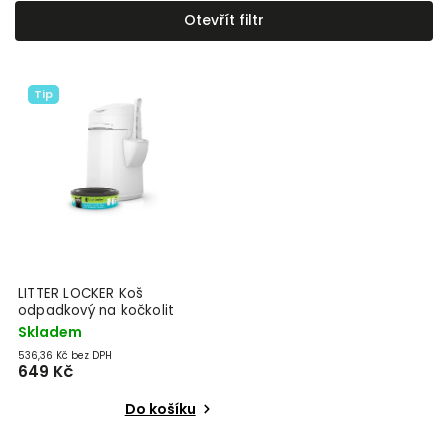
Nejdražší
Otevřít filtr
Nejprodávanější
Abecedně
Tip
LITTER LOCKER Koš
odpadkový na kočkolit
Design
Skladem
536,36 Kč bez DPH
649 Kč
Do košíku