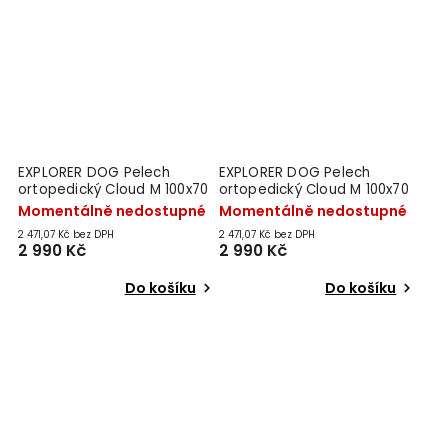
EXPLORER DOG Pelech
EXPLORER DOG Pelech
ortopedický Cloud M 100x70
ortopedický Cloud M 100x70
Moss Green
Vanilla Beige
Momentálně nedostupné
Momentálně nedostupné
2 471,07 Kč bez DPH
2 471,07 Kč bez DPH
2 990 Kč
2 990 Kč
Do košíku
Do košíku