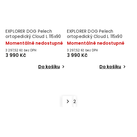
EXPLORER DOG Pelech
EXPLORER DOG Pelech
ortopedický Cloud L 115x90
ortopedický Cloud L 115x90
Moss Green
Mocha Brown
Momentálně nedostupné
Momentálně nedostupné
3 297,52 Kč bez DPH
3 297,52 Kč bez DPH
3 990 Kč
3 990 Kč
Do košíku
Do košíku
Načíst 1 další
1
2
Nahoru