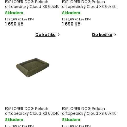
EXPLORER DOG Pelech
EXPLORER DOG Pelech
ortopedický Cloud XS 60x40
ortopedický Cloud XS 60x40
Dusty Pink
Mocha Brown
Skladem
Skladem
1 396,69 Kč bez DPH
1 396,69 Kč bez DPH
1 690 Kč
1 690 Kč
Do košíku
Do košíku
EXPLORER DOG Pelech
EXPLORER DOG Pelech
ortopedický Cloud XS 60x40
ortopedický Cloud XS 60x40
Moss Green
Vanilla Beige
Skladem
Skladem
1 396,69 Kč bez DPH
1 396,69 Kč bez DPH