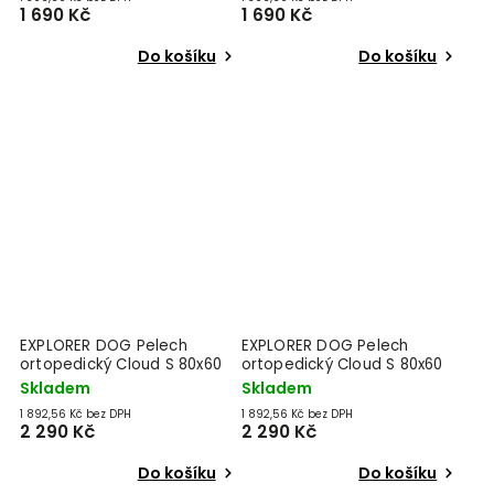
1 690 Kč
1 690 Kč
Do košíku
Do košíku
EXPLORER DOG Pelech
EXPLORER DOG Pelech
ortopedický Cloud S 80x60
ortopedický Cloud S 80x60
Mocha Brown
Moss Green
Skladem
Skladem
1 892,56 Kč bez DPH
1 892,56 Kč bez DPH
2 290 Kč
2 290 Kč
Do košíku
Do košíku