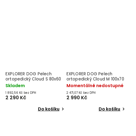
EXPLORER DOG Pelech
EXPLORER DOG Pelech
ortopedický Cloud S 80x60
ortopedický Cloud M 100x70
Vanilla Beige
Mocha Brown
Skladem
Momentálně nedostupné
1 892,56 Kč bez DPH
2 471,07 Kč bez DPH
2 290 Kč
2 990 Kč
Do košíku
Do košíku