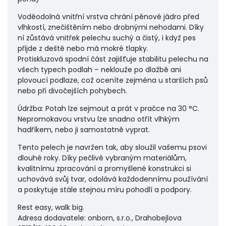
Voděodolná vnitřní vrstva chrání pěnové jádro před
vlhkostí, znečištěním nebo drobnými nehodami. Díky
ní zůstává vnitřek pelechu suchý a čistý, i když pes
přijde z deště nebo má mokré tlapky.
Protiskluzová spodní část zajišťuje stabilitu pelechu na
všech typech podlah – neklouže po dlažbě ani
plovoucí podlaze, což oceníte zejména u starších psů
nebo při divočejších pohybech.
Údržba: Potah lze sejmout a prát v pračce na 30 °C.
Nepromokavou vrstvu lze snadno otřít vlhkým
hadříkem, nebo ji samostatně vyprat.
Tento pelech je navržen tak, aby sloužil vašemu psovi
dlouhé roky. Díky pečlivě vybraným materiálům,
kvalitnímu zpracování a promyšlené konstrukci si
uchovává svůj tvar, odolává každodennímu používání
a poskytuje stále stejnou míru pohodlí a podpory.
Rest easy, walk big.
Adresa dodavatele: onborn, s.r.o., Drahobejlova