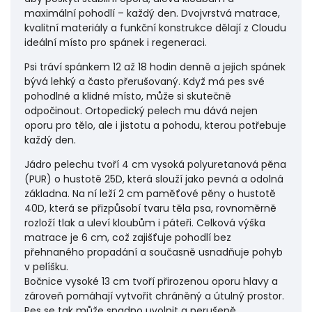
maximální pohodlí – každý den. Dvojvrstvá matrace,
kvalitní materiály a funkční konstrukce dělají z Cloudu
ideální místo pro spánek i regeneraci.
Psi tráví spánkem 12 až 18 hodin denně a jejich spánek
bývá lehký a často přerušovaný. Když má pes své
pohodlné a klidné místo, může si skutečně
odpočinout. Ortopedický pelech mu dává nejen
oporu pro tělo, ale i jistotu a pohodu, kterou potřebuje
každý den.
Jádro pelechu tvoří 4 cm vysoká polyuretanová pěna
(PUR) o hustotě 25D, která slouží jako pevná a odolná
základna. Na ní leží 2 cm paměťové pěny o hustotě
40D, která se přizpůsobí tvaru těla psa, rovnoměrně
rozloží tlak a uleví kloubům i páteři. Celková výška
matrace je 6 cm, což zajišťuje pohodlí bez
přehnaného propadání a současně usnadňuje pohyb
v pelíšku.
Bočnice vysoké 13 cm tvoří přirozenou oporu hlavy a
zároveň pomáhají vytvořit chráněný a útulný prostor.
Pes se tak může snadno uvolnit a nerušeně