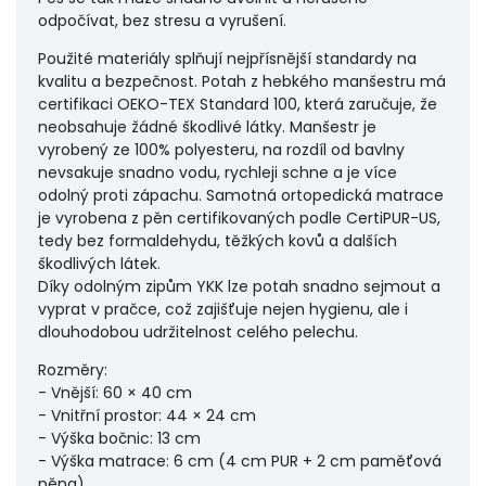
odpočívat, bez stresu a vyrušení.
Použité materiály splňují nejpřísnější standardy na
kvalitu a bezpečnost. Potah z hebkého manšestru má
certifikaci OEKO-TEX Standard 100, která zaručuje, že
neobsahuje žádné škodlivé látky. Manšestr je
vyrobený ze 100% polyesteru, na rozdíl od bavlny
nevsakuje snadno vodu, rychleji schne a je více
odolný proti zápachu. Samotná ortopedická matrace
je vyrobena z pěn certifikovaných podle CertiPUR-US,
tedy bez formaldehydu, těžkých kovů a dalších
škodlivých látek.
Díky odolným zipům YKK lze potah snadno sejmout a
vyprat v pračce, což zajišťuje nejen hygienu, ale i
dlouhodobou udržitelnost celého pelechu.
Rozměry:
- Vnější: 60 × 40 cm
- Vnitřní prostor: 44 × 24 cm
- Výška bočnic: 13 cm
- Výška matrace: 6 cm (4 cm PUR + 2 cm paměťová
pěna)