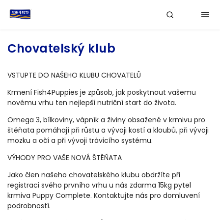
Chovatelský klub
VSTUPTE DO NAŠEHO KLUBU CHOVATELŮ
Krmení Fish4Puppies je způsob, jak poskytnout vašemu
novému vrhu ten nejlepší nutriční start do života.
Omega 3, bílkoviny, vápník a živiny obsažené v krmivu pro
štěňata pomáhají při růstu a vývoji kostí a kloubů, při vývoji
mozku a očí a při vývoji trávicího systému.
VÝHODY PRO VAŠE NOVÁ ŠTĚŇATA
Jako člen našeho chovatelského klubu obdržíte při
registraci svého prvního vrhu u nás zdarma 15kg pytel
krmiva Puppy Complete. Kontaktujte nás pro domluvení
podrobností.