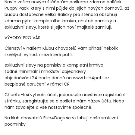
Navíc vašim novým štěňatům pošleme zdarma balíček
Puppy Pack, který s nimi půjde do jejich nových domovů, až
budou dostatečně velká. Balíčky pro štěňata obsahují
zdarma pytel kompletního krmiva, chutné pamlsky a
exkluzivní slevy, které si jejich noví majitelé zamilují.
VÝHODY PRO VÁS
Členství v našem Klubu chovatelů vám přináší několik
skvělých výhod, mezi které patří:
exkluzivní slevy na pamlsky a kompletní krmivo
žádné minimální množství objednávky
objednávání 24 hodin denně na www.fish4pets.cz
bezplatné doručení v rámci ČR
Chcete-li si vytvořit účet, jednoduše navštivte registrační
stránku, zaregistrujte se a pošlete nám název účtu. Nebo
nám zavolejte a vše nastavíme společně.
Na klub chovatelů Fish4Dogs se vztahují naše smluvní
podmínky.