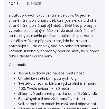
POPIS
DISKUZE
Z outdoorových aktivit známe čelovky. Na jedné
straně nám pomáhají vidět, kam jdeme, a na druhé
straně nám pomáhají být viděni. Světélko pro psy je
vytvořeno se stejným účelem. Je dostatečné lehké
na to, aby jej mohla používat i nejmenší plemena.
Světélko můžete připevnit tam, kde ho zrovna
potřebujete – na obojek, vodítko nebo na postroj.
Zároveň silikonový ochranný obal na světýlku si poradí
také s deštěm či sněhem.
Vlastnosti:
Jasné LED diody pro nejlepší viditelnost
Ultralehké světélko – pouhých 10 g
Světélko v režimu blikání vydrží přibližně hodin
400. Trvalé svícení – 180 hodin
Silikonové ochranné pouzdro odolné vůči vodě
6 pružných silikonových pásků ve třech
velikostech pro variabilní možnosti připevnění