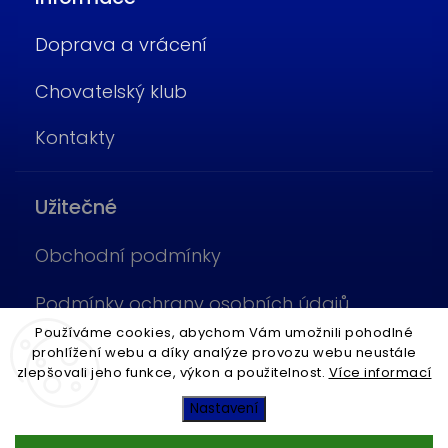
Doprava a vrácení
Chovatelský klub
Kontakty
Užitečné
Obchodní podmínky
Podmínky ochrany osobních údajů
Používáme cookies, abychom Vám umožnili pohodlné
Cookies
prohlížení webu a díky analýze provozu webu neustále
zlepšovali jeho funkce, výkon a použitelnost.
Více informací
Copyright 2026
Fish4Pets
. Všechna práva vyhrazena.
Nastavení
Vytvořil
Shoptet
| Design
Shoptak.cz