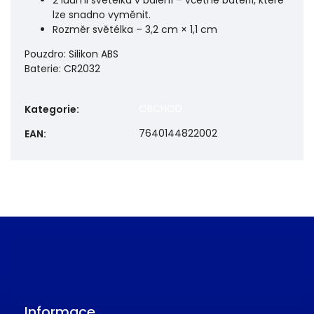
2 luumi světélka v balení – včetně baterií, které
lze snadno vyměnit.
Rozměr světélka – 3,2 cm × 1,1 cm
Pouzdro: Silikon ABS
Baterie: CR2032
OBCHOD
Kategorie
:
7640144822002
EAN
:
Informace