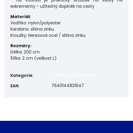
- na vodítku je praktický držáček na sáčky na
exkrementy - užitečný doplněk na cesty
Materiál:
Vodítko: nylon/polyester
Karabina: slitina zinku
Kroužky: Nerezová ocel / slitina zinku
Rozměry:
Délka: 200 cm
Šířka: 2 cm (velikost L)
Vodítka a příslušenství
Kategorie
:
7640144821647
EAN
: