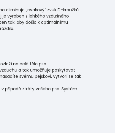
ona eliminuje „cvakavý“ zvuk D-kroužků.
oj je vyroben z lehkého vzdušného
oben tak, aby došlo k optimálnímu
áždila.
ozloží na celé tělo psa.
í vzduchu a tak umožňuje poskytovat
nasadíte svému pejskovi, vytvoří se tak
ám v případě ztráty vašeho psa. Systém