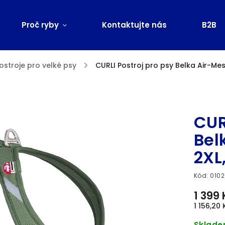
Proč ryby
Kontaktujte nás
B2B
ostroje pro velké psy
/
CURLI Postroj pro psy Belka Air-Mes
Značka:
CUR
Bel
2XL
Kód:
0102
1 399 
1 156,20
Sklad