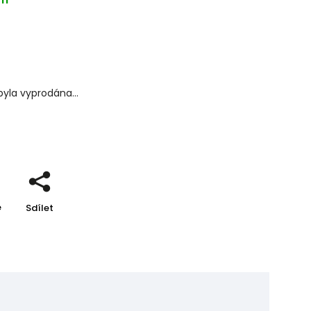
byla vyprodána…
 informace
e
Sdílet