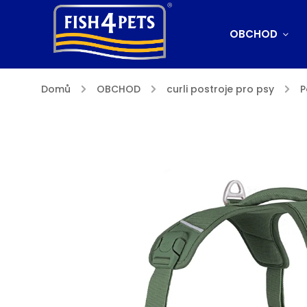
OBCHOD
Domů
/
OBCHOD
/
curli postroje pro psy
/
P