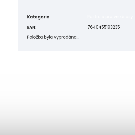
Postroje pro velké psy
Kategorie
:
7640455193235
EAN
:
Položka byla vyprodána…