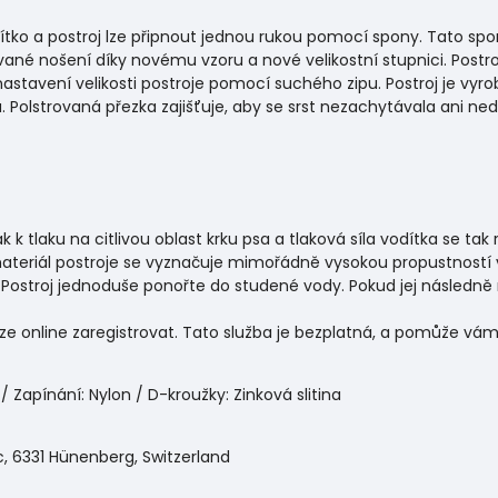
dítko a postroj lze připnout jednou rukou pomocí spony. Tato sp
ané nošení díky novému vzoru a nové velikostní stupnici. Postr
stavení velikosti postroje pomocí suchého zipu. Postroj je vyr
 Polstrovaná přezka zajišťuje, aby se srst nezachytávala ani nedr
 tlaku na citlivou oblast krku psa a tlaková síla vodítka se tak r
 materiál postroje se vyznačuje mimořádně vysokou propustnost
Postroj jednoduše ponořte do studené vody. Pokud jej následně 
 lze online zaregistrovat. Tato služba je bezplatná, a pomůže v
/ Zapínání: Nylon / D-kroužky: Zinková slitina
, 6331 Hünenberg, Switzerland