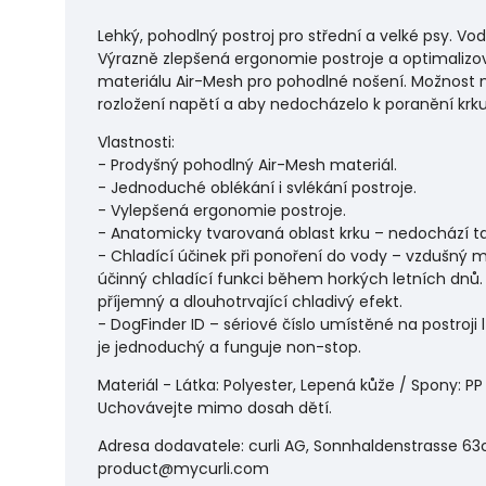
Lehký, pohodlný postroj pro střední a velké psy. Vo
Výrazně zlepšená ergonomie postroje a optimalizov
materiálu Air-Mesh pro pohodlné nošení. Možnost na
rozložení napětí a aby nedocházelo k poranění krku.
Vlastnosti:
- Prodyšný pohodlný Air-Mesh materiál.
- Jednoduché oblékání i svlékání postroje.
- Vylepšená ergonomie postroje.
- Anatomicky tvarovaná oblast krku – nedochází tak k
- Chladící účinek při ponoření do vody – vzdušný
účinný chladící funkci během horkých letních dnů. 
příjemný a dlouhotrvající chladivý efekt.
- DogFinder ID – sériové číslo umístěné na postroji
je jednoduchý a funguje non-stop.
Materiál - Látka: Polyester, Lepená kůže / Spony: PP 
Uchovávejte mimo dosah dětí.
Adresa dodavatele: curli AG, Sonnhaldenstrasse 63c
product@mycurli.com