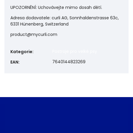
UPOZORNĚNÍ: Uchovávejte mimo dosah dětí.
Adresa dodavatele: curli AG, Sonnhaldenstrasse 63c,
6331 Hünenberg, Switzerland
product@mycurli.com
Postroje pro velké psy
Kategorie
:
7640144823269
EAN
: