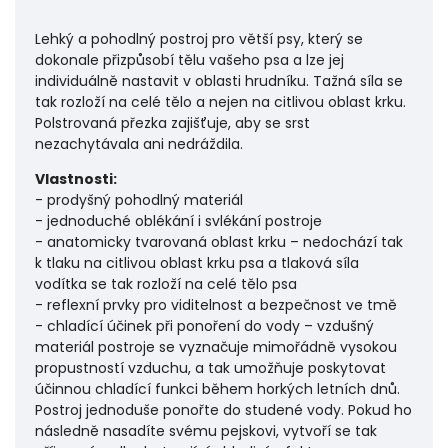
Lehký a pohodlný postroj pro větší psy, který se
dokonale přizpůsobí tělu vašeho psa a lze jej
individuálně nastavit v oblasti hrudníku. Tažná síla se
tak rozloží na celé tělo a nejen na citlivou oblast krku.
Polstrovaná přezka zajišťuje, aby se srst
nezachytávala ani nedráždila.
Vlastnosti:
- prodyšný pohodlný materiál
- jednoduché oblékání i svlékání postroje
- anatomicky tvarovaná oblast krku – nedochází tak
k tlaku na citlivou oblast krku psa a tlaková síla
vodítka se tak rozloží na celé tělo psa
- reflexní prvky pro viditelnost a bezpečnost ve tmě
- chladící účinek při ponoření do vody – vzdušný
materiál postroje se vyznačuje mimořádně vysokou
propustností vzduchu, a tak umožňuje poskytovat
účinnou chladící funkci během horkých letních dnů.
Postroj jednoduše ponořte do studené vody. Pokud ho
následně nasadíte svému pejskovi, vytvoří se tak