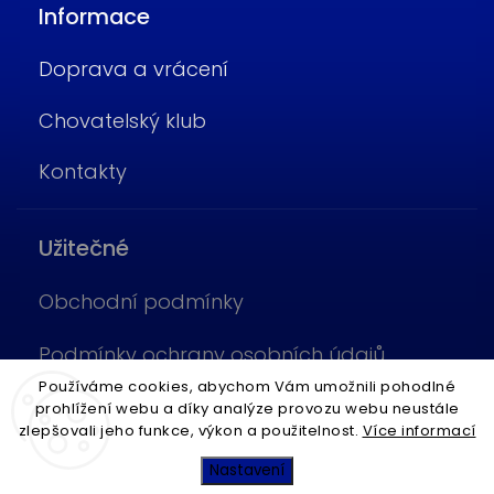
Informace
Doprava a vrácení
Chovatelský klub
Kontakty
Užitečné
Obchodní podmínky
Podmínky ochrany osobních údajů
Používáme cookies, abychom Vám umožnili pohodlné
Cookies
prohlížení webu a díky analýze provozu webu neustále
zlepšovali jeho funkce, výkon a použitelnost.
Více informací
Copyright 2026
Fish4Pets
. Všechna práva vyhrazena.
Nastavení
Vytvořil
Shoptet
| Design
Shoptak.cz