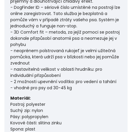
příjemný a dlouhotrvající chladivý efekt.
- DogFinder ID – sériové číslo umístěné na postroji lze
online zaregistrovat. Tato služba je bezplatná a
pomůže vám v případě ztráty vašeho psa. Systém je
jednoduchý a funguje non-stop.
- 3D Comfort fit – metoda, za jejíž pomoci se postroj
dokonale přizpůsobí anatomii psa a neomezuje jej v
pohybu
- neoprénem polstrovaná rukojeť je velmi užitečná
pomůcka, která udrží psa v blízkosti nebo jej pomůže
zvednout
- nastavitelná velikost v oblasti hrudníku: pro
individuální přizpůsobení
- 2 možnosti upevnění vodítka: pro vedení a tahání
- vhodné pro psy od 30-45 kg
Materiál:
Postroj: polyester
Suchý zip: nylon
Pásy: polypropylen
Kovové části: slitina zinku
Spona: plast