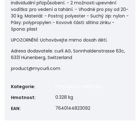
individuální přizpůsobení. - 2 možnosti upevnění
vodítka: pro vedení a tahání. - Vhodné pro psy od 20-
30 kg. Materiál: - Postroj: polyester - Suchý zip: nylon -
Pásy: polypropylen - Kovové části: slitina zinku -
Spona: plast
UPOZORNĚNÍ: Uchovávejte mimo dosah dětí.
Adresa dodavatele: curli AG, Sonnhaldenstrasse 63c,
6331 Hünenberg, Switzerland
product@mycurli.com
Postroje pro velké psy
Kategorie
:
0.328 kg
Hmotnost
:
7640144823092
EAN
: