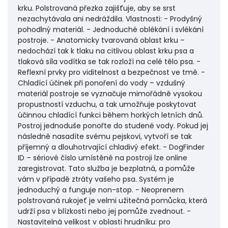
krku. Polstrovaná přezka zajišťuje, aby se srst
nezachytávala ani nedráždila. Vlastnosti: - Prodyšný
pohodlný materiál. - Jednoduché oblékání i svlékání
postroje. - Anatomicky tvarovaná oblast krku –
nedochází tak k tlaku na citlivou oblast krku psa a
tlaková síla vodítka se tak rozloží na celé tělo psa. -
Reflexní prvky pro viditelnost a bezpečnost ve tmě. -
Chladící účinek při ponoření do vody – vzdušný
materiál postroje se vyznačuje mimořádně vysokou
propustností vzduchu, a tak umožňuje poskytovat
účinnou chladící funkci během horkých letních dnů.
Postroj jednoduše ponořte do studené vody. Pokud jej
následně nasadíte svému pejskovi, vytvoří se tak
příjemný a dlouhotrvající chladivý efekt. - DogFinder
ID – sériové číslo umístěné na postroji lze online
zaregistrovat. Tato služba je bezplatná, a pomůže
vám v případě ztráty vašeho psa. Systém je
jednoduchý a funguje non-stop. - Neoprenem
polstrovaná rukojeť je velmi užitečná pomůcka, která
udrží psa v blízkosti nebo jej pomůže zvednout. -
Nastavitelná velikost v oblasti hrudníku: pro