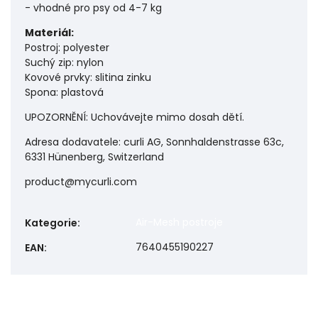
- vhodné pro psy od 4-7 kg
Materiál:
Postroj: polyester
Suchý zip: nylon
Kovové prvky: slitina zinku
Spona: plastová
UPOZORNĚNÍ: Uchovávejte mimo dosah dětí.
Adresa dodavatele: curli AG, Sonnhaldenstrasse 63c,
6331 Hünenberg, Switzerland
product@mycurli.com
Air-Mesh postroje
Kategorie
:
7640455190227
EAN
: