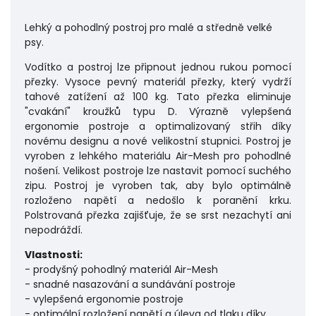
Lehký a pohodlný postroj pro malé a středně velké
psy.
Vodítko a postroj lze připnout jednou rukou pomocí
přezky. Vysoce pevný materiál přezky, který vydrží
tahové zatížení až 100 kg. Tato přezka eliminuje
"cvakání" kroužků typu D. Výrazně vylepšená
ergonomie postroje a optimalizovaný střih díky
novému designu a nové velikostní stupnici. Postroj je
vyroben z lehkého materiálu Air-Mesh pro pohodlné
nošení. Velikost postroje lze nastavit pomocí suchého
zipu. Postroj je vyroben tak, aby bylo optimálně
rozloženo napětí a nedošlo k poranění krku.
Polstrovaná přezka zajišťuje, že se srst nezachytí ani
nepodráždí.
Vlastnosti:
- prodyšný pohodlný materiál Air-Mesh
- snadné nasazování a sundávání postroje
- vylepšená ergonomie postroje
- optimální rozložení napětí a úleva od tlaku díky