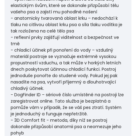
elastickým švům, které se dokonale přizpůsobí tělu
vašeho psa a zajistí mu pohodlné nošení
- anatomicky tvarovaná oblast krku – nedochází k
tlaku na citlivou oblast krku psa a síla tlaku vodítka je
tak rozložena na celé tělo psa
- reflexní prvky zajišťují viditelnost a bezpečnost ve
tmě
- chladicí účinek při ponoření do vody – vzdušný
materiál postroje se vyznačuje extrémně vysokou
propustností vzduchu, a tak může v horkých letních
dnech poskytovat účinnou chladicí funkci. Postroj
jednoduše ponořte do studené vody. Pokud jej pak
nasadíte na psa, vytvoří příjemný a dlouhotrvající
chladivý účinek.
- DogFinder ID – sériové číslo umístěné na postroji lze
zaregistrovat online. Tato služba je bezplatná a
pomůže vám v případě, že se váš pes ztratí. Systém
je jednoduchý a funguje nepřetržitě.
- 3D Comfort fit - metoda, díky níž se postroj
dokonale přizpůsobí anatomii psa a neomezuje jeho
pohyb