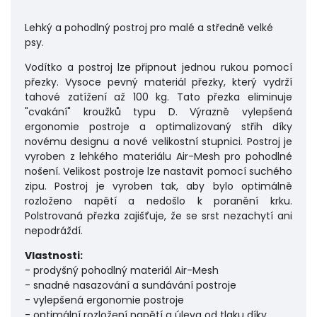
Lehký a pohodlný postroj pro malé a středně velké
psy.
Vodítko a postroj lze připnout jednou rukou pomocí
přezky. Vysoce pevný materiál přezky, který vydrží
tahové zatížení až 100 kg. Tato přezka eliminuje
"cvakání" kroužků typu D. Výrazně vylepšená
ergonomie postroje a optimalizovaný střih díky
novému designu a nové velikostní stupnici. Postroj je
vyroben z lehkého materiálu Air-Mesh pro pohodlné
nošení. Velikost postroje lze nastavit pomocí suchého
zipu. Postroj je vyroben tak, aby bylo optimálně
rozloženo napětí a nedošlo k poranění krku.
Polstrovaná přezka zajišťuje, že se srst nezachytí ani
nepodráždí.
Vlastnosti:
- prodyšný pohodlný materiál Air-Mesh
- snadné nasazování a sundávání postroje
- vylepšená ergonomie postroje
- optimální rozložení napětí a úleva od tlaku díky