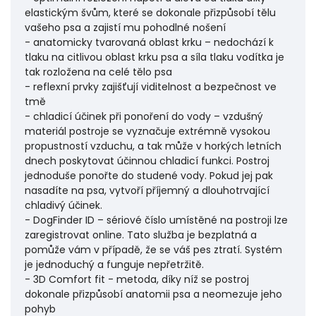
elastickým švům, které se dokonale přizpůsobí tělu
vašeho psa a zajistí mu pohodlné nošení
- anatomicky tvarovaná oblast krku – nedochází k
tlaku na citlivou oblast krku psa a síla tlaku vodítka je
tak rozložena na celé tělo psa
- reflexní prvky zajišťují viditelnost a bezpečnost ve
tmě
- chladicí účinek při ponoření do vody – vzdušný
materiál postroje se vyznačuje extrémně vysokou
propustností vzduchu, a tak může v horkých letních
dnech poskytovat účinnou chladicí funkci. Postroj
jednoduše ponořte do studené vody. Pokud jej pak
nasadíte na psa, vytvoří příjemný a dlouhotrvající
chladivý účinek.
- DogFinder ID – sériové číslo umístěné na postroji lze
zaregistrovat online. Tato služba je bezplatná a
pomůže vám v případě, že se váš pes ztratí. Systém
je jednoduchý a funguje nepřetržitě.
- 3D Comfort fit - metoda, díky níž se postroj
dokonale přizpůsobí anatomii psa a neomezuje jeho
pohyb