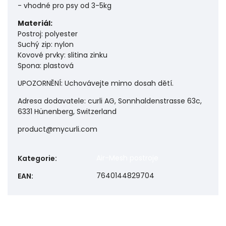
- vhodné pro psy od 3-5kg
Materiál:
Postroj: polyester
Suchý zip: nylon
Kovové prvky: slitina zinku
Spona: plastová
UPOZORNĚNÍ: Uchovávejte mimo dosah dětí.
Adresa dodavatele: curli AG, Sonnhaldenstrasse 63c,
6331 Hünenberg, Switzerland
product@mycurli.com
Air-Mesh postroje
Kategorie
:
7640144829704
EAN
: