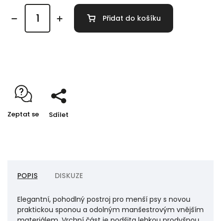
Přidat do košíku
Detailní informace
Zeptat se
Sdílet
POPIS
DISKUZE
Elegantní, pohodlný postroj pro menší psy s novou
praktickou sponou a odolným manšestrovým vnějším
materiálem. Vrchní část je podšita lehkou prodyšnou