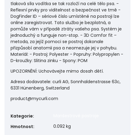
tlaková síla vodítka se tak rozloží na celé tělo psa. -
Reflexní prvky pro viditelnost a bezpečnost ve tmě -
DogFinder ID – sériové číslo umístěné na postroji lze
online zaregistrovat. Tato služba je bezplatná, a
pomůže vám v případě ztráty vašeho psa. Systém je
jednoduchý a funguje non-stop. - 3D Comfor fit –
metoda, za jejíž pomoci se postroj dokonale
přizpůsobí anatomii psa a neomezuje jej v pohybu.
Materiál: - Postroj: Polyester - Popruhy: Polypropylen -
D-kroužky: Slitina zinku - Spony: POM
UPOZORNĚNÍ: Uchovávejte mimo dosah dětí.
Adresa dodavatele: curli AG, Sonnhaldenstrasse 63c,
6331 Hünenberg, Switzerland
product@mycurli.com
Manšestrové postroje
Kategorie
:
0.092 kg
Hmotnost
: