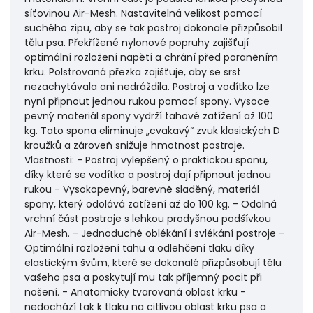
síťovinou Air-Mesh. Nastavitelná velikost pomocí
suchého zipu, aby se tak postroj dokonale přizpůsobil
tělu psa. Překřížené nylonové popruhy zajišťují
optimální rozložení napětí a chrání před poraněním
krku. Polstrovaná přezka zajišťuje, aby se srst
nezachytávala ani nedráždila. Postroj a vodítko lze
nyní připnout jednou rukou pomocí spony. Vysoce
pevný materiál spony vydrží tahové zatížení až 100
kg. Tato spona eliminuje „cvakavý“ zvuk klasických D
kroužků a zároveň snižuje hmotnost postroje.
Vlastnosti: - Postroj vylepšený o praktickou sponu,
díky které se vodítko a postroj dají připnout jednou
rukou - Vysokopevný, barevně sladěný, materiál
spony, který odolává zatížení až do 100 kg. - Odolná
vrchní část postroje s lehkou prodyšnou podšívkou
Air-Mesh. - Jednoduché oblékání i svlékání postroje -
Optimální rozložení tahu a odlehčení tlaku díky
elastickým švům, které se dokonalé přizpůsobují tělu
vašeho psa a poskytují mu tak příjemný pocit při
nošení. - Anatomicky tvarovaná oblast krku -
nedochází tak k tlaku na citlivou oblast krku psa a