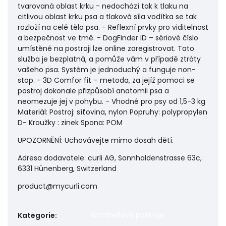
tvarovaná oblast krku - nedochází tak k tlaku na
citlivou oblast krku psa a tlaková síla vodítka se tak
rozloží na celé tělo psa. - Reflexní prvky pro viditelnost
a bezpečnost ve tmě. - DogFinder ID – sériové číslo
umístěné na postroji lze online zaregistrovat. Tato
služba je bezplatná, a pomůže vám v případě ztráty
vašeho psa. Systém je jednoduchý a funguje non-
stop. - 3D Comfor fit – metoda, za jejíž pomoci se
postroj dokonale přizpůsobí anatomii psa a
neomezuje jej v pohybu. - Vhodné pro psy od 1,5-3 kg
Materiál: Postroj: síťovina, nylon Popruhy: polypropylen
D- Kroužky : zinek Spona: POM
UPOZORNĚNÍ: Uchovávejte mimo dosah dětí.
Adresa dodavatele: curli AG, Sonnhaldenstrasse 63c,
6331 Hünenberg, Switzerland
product@mycurli.com
Softshellové postroje
Kategorie
: