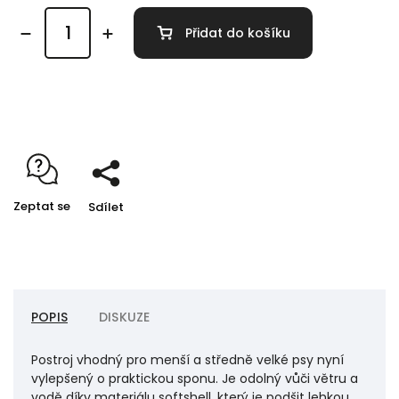
Přidat do košíku
Detailní informace
Zeptat se
Sdílet
POPIS
DISKUZE
Postroj vhodný pro menší a středně velké psy nyní
vylepšený o praktickou sponu. Je odolný vůči větru a
vodě díky materiálu softshell, který je podšit lehkou