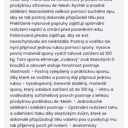
prodyšnou síťovinou Air-Mesh. Rychlé a snadné
oblékání. Nastavitelná velikost pomocí suchého zipu,
aby se tak postroj dokonale přizpůsobil tělu psa.
Překřížené nylonové popruhy zajišťují optimální
rozložení napětí a chrání před poraněním krku.
Polstrovaná přezka zajišťuje, aby se srst
nezachytávala ani nedráždila. Postroj a vodítko lze
nyní připnout jednou rukou pomocí spony. Vysoce
pevný materiál spony vydrží tahové zatížení až 100
kg. Tato spona eliminuje „cvakavý“ zvuk klasických D
kroužků a zároveň snižuje hmotnost postroje.
Vlastnosti: - Postroj vylepšený o praktickou sponu,
díky které se vodítko a postroj dají připnout jednou
rukou - Vysokopevný, barevně sladěný, materiál
spony, který odolává zatížení až do 100 kg. - Větru a
voděodolný softshellový povrch postroje s lehkou
prodyšnou podšívkou Air-Mesh. - Jednoduché
oblékání i svlékání postroje - Optimální rozložení tahu
a odlehčení tlaku díky elastickým švům, které se
dokonalé přizpůsobují tělu vašeho psa a poskytují mu
tak příjemný pocit při nošení. - Anatomicky