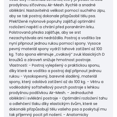
prodyšnou síťovinou Air-Mesh. Rychlé a snadné
oblékání. Nastavitelná velikost pomocí suchého zipu,
aby se tak postroj dokonale přizpůsobil tělu psa.
Překřížené nylonové popruhy zajišťují optimální
rozložení napětí a chrání před poraněním krku.
Polstrovaná přezka zajišťuje, aby se srst
nezachytávala ani nedráždila. Postroj a vodítko lze
nyní připnout jednou rukou pomocí spony. Vysoce
pevný materiál spony vydrží tahové zatížení až 100
kg. Tato spona eliminuje „cvakavý“ zvuk klasických D
kroužků a zároveň snižuje hmotnost postroje.
Vlastnosti: - Postroj vylepšený o praktickou sponu,
díky které se vodítko a postroj dají připnout jednou
rukou - Vysokopevný, barevně sladěný, materiál
spony, který odolává zatížení až do 100 kg. - Větru a
voděodolný softshellový povrch postroje s lehkou
prodyšnou podšívkou Air-Mesh. - Jednoduché
oblékání i svlékání postroje - Optimální rozložení tahu
a odlehčení tlaku díky elastickým švům, které se
dokonalé přizpůsobují tělu vašeho psa a poskytují mu
tak příjemný pocit při nošení. - Anatomicky