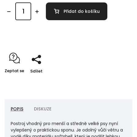
Přidat do košíku
Detailní informace
Zeptat se
Sdílet
POPIS
DISKUZE
Postroj vhodný pro menší a středně velké psy nyní
vylepšený o praktickou sponu. Je odolný vůči větru a
vodě díky materiálu softshell, který je podšit lehkou