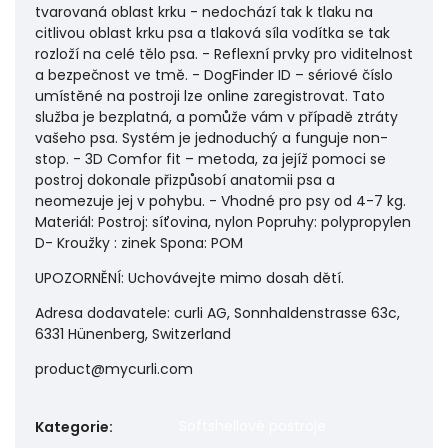
tvarovaná oblast krku - nedochází tak k tlaku na
citlivou oblast krku psa a tlaková síla vodítka se tak
rozloží na celé tělo psa. - Reflexní prvky pro viditelnost
a bezpečnost ve tmě. - DogFinder ID – sériové číslo
umístěné na postroji lze online zaregistrovat. Tato
služba je bezplatná, a pomůže vám v případě ztráty
vašeho psa. Systém je jednoduchý a funguje non-
stop. - 3D Comfor fit – metoda, za jejíž pomoci se
postroj dokonale přizpůsobí anatomii psa a
neomezuje jej v pohybu. - Vhodné pro psy od 4-7 kg.
Materiál: Postroj: síťovina, nylon Popruhy: polypropylen
D- Kroužky : zinek Spona: POM
UPOZORNĚNÍ: Uchovávejte mimo dosah dětí.
Adresa dodavatele: curli AG, Sonnhaldenstrasse 63c,
6331 Hünenberg, Switzerland
product@mycurli.com
Softshellové postroje
Kategorie
: