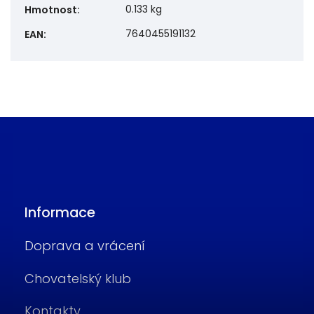
0.133 kg
Hmotnost
:
7640455191132
EAN
:
Informace
Doprava a vrácení
Chovatelský klub
Kontakty