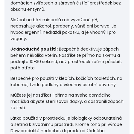
domácích zvířatech a zároveň čistící prostředek bez
obsahu enzymů.
Složení na bázi minerálů má vyvážené pH,
neobsahuje alkohol, parabeny, vůně ani barviva. Je
hypoalergenní, nedráždí pokožku, a je vhodný i pro
vegany.
Jednoduché použití:
Bezpečně deaktivuje zápach
během několika vteřin. Nastříkejte přímo na skvrnu a
počkejte 10-30 sekund, než prostředek začne působit,
poté otřete.
Bezpečné pro použití v klecích, kočičích toaletách, na
koberce, tvrdé podlahy a všechny ostatní povrchy.
Můžete jej nastříkat i přímo na svého domácího
mazlíčka abyste sterilizovali tlapky, a odstranili zápach
ze srsti.
Látka použitá v prostředku je biologicky odbouratelná
a šetrná k životnímu prostředí. Kromě toho při výrobě
Dew produktů nedochází k produkci žádného