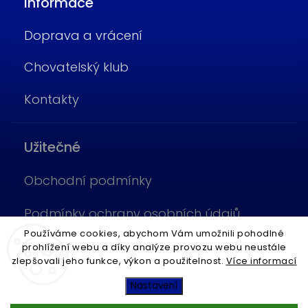
Informace
Doprava a vrácení
Chovatelský klub
Kontakty
Užitečné
Obchodní podmínky
Podmínky ochrany osobních údajů
Používáme cookies, abychom Vám umožnili pohodlné
Cookies
prohlížení webu a díky analýze provozu webu neustále
zlepšovali jeho funkce, výkon a použitelnost.
Více informací
Copyright 2026
Fish4Pets
. Všechna práva vyhrazena.
Nastavení
Vytvořil
Shoptet
| Design
Shoptak.cz