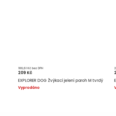
186,61 Kč bez DPH
2
209 Kč
tou L
EXPLORER DOG Žvýkací jelení paroh M tvrdý
Vyprodáno