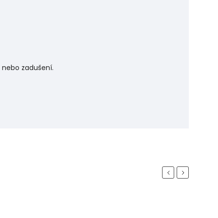
í nebo zadušení.
Previous
Next