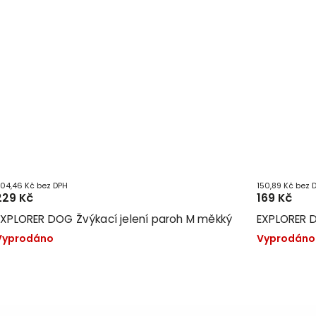
04,46 Kč bez DPH
150,89 Kč bez 
229 Kč
169 Kč
EXPLORER DOG Žvýkací jelení paroh M měkký
EXPLORER D
Vyprodáno
Vyprodáno