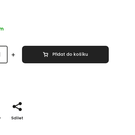
em
Přidat do košíku
 informace
e
Sdílet