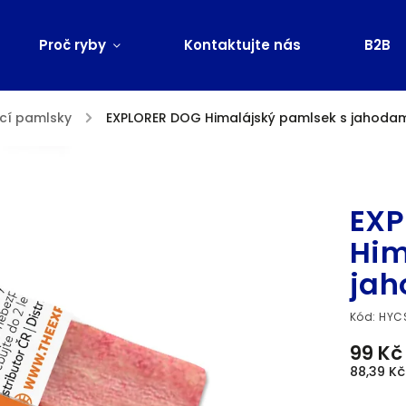
Proč ryby
Kontaktujte nás
B2B
cí pamlsky
/
EXPLORER DOG Himalájský pamlsek s jahodam
Značka:
EXP
Him
jah
Kód:
HYC
99 Kč
88,39 Kč