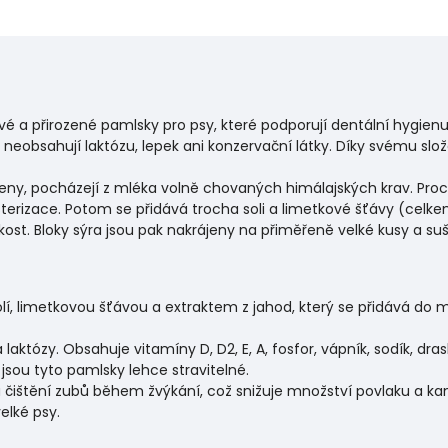
ravé a přirozené pamlsky pro psy, které podporují dentální hygi
 neobsahují laktózu, lepek ani konzervační látky. Díky svému slož
obeny, pocházejí z mléka volně chovaných himálajských krav. P
asterizace. Potom se přidává trocha soli a limetkové šťávy (celke
hkost. Bloky sýra jsou pak nakrájeny na přiměřeně velké kusy a s
olí, limetkovou šťávou a extraktem z jahod, který se přidává do 
aktózy. Obsahuje vitamíny D, D2, E, A, fosfor, vápník, sodík, drasl
 jsou tyto pamlsky lehce stravitelné.
čištění zubů během žvýkání, což snižuje množství povlaku a k
elké psy.