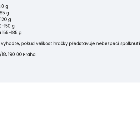
40 g
-85 g
-120 g
0-150 g
 155-185 g
Vyhodte, pokud velikost hračky představuje nebezpečí spolknut
/18, 190 00 Praha