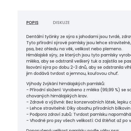
POPIS
DISKUZE
Dentální tyčinky ze sýra s jahodami jsou tvrdé, zd
Tyto přírodní sýrové pamlsky jsou lehce stravitelné,
psa, bez ohledu na věk, velikost nebo plemeno.
Himálajské sýry, ze kterých jsou tyto pamlsky vyr
mléka, aby se odstranil veškerý tuk a zajistila se p
lisování sýra po dobu 2-3 dnů, aby se odstranila vl
jim dodává tvrdost a jemnou, kouřovou chuť.
Výhody žvýkání himálajských pamlsků:
- Přírodní složení: Vyrobeno z mléka (99,99 %) se s
chovaných himálajských krav.
- Zdravé a výživné: Bez konzervačních látek, lepku a l
- Lehce stravitelné: Díky obsahu přírodních bílkovin
- Podpora zdraví zubů: Tvrdost pamlsku napomáhá 
- Vhodné pro psy všech velikostí: Od štěňat až po v
Doporučená velikost pamlsku podle váhy psa: