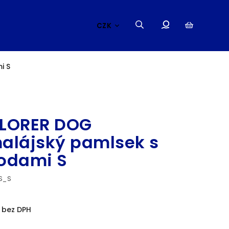
CZK
i S
EXPLORER DOG
LORER DOG
alájský pamlsek s
odami S
S_S
 bez DPH