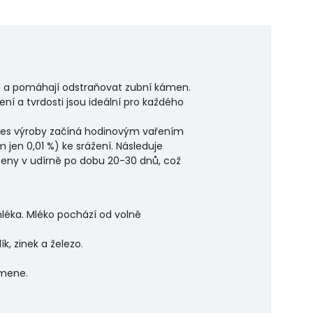
enu a pomáhají odstraňovat zubní kámen.
ení a tvrdosti jsou ideální pro každého
roces výroby začíná hodinovým vařením
m jen 0,01 %) ke srážení. Následuje
ušeny v udírně po dobu 20-30 dnů, což
mléka. Mléko pochází od volně
ík, zinek a železo.
amene.