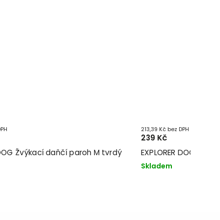
DPH
213,39 Kč bez DPH
239 Kč
OG Žvýkací daňčí paroh M tvrdý
EXPLORER DOG Žvýkací
Skladem