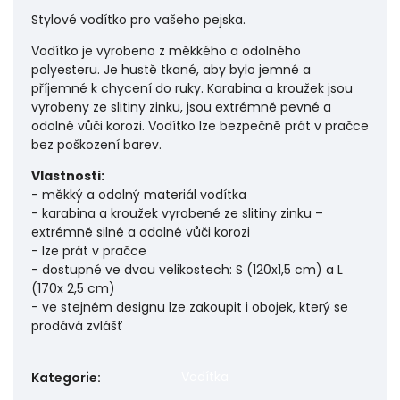
Stylové vodítko pro vašeho pejska.
Vodítko je vyrobeno z měkkého a odolného
polyesteru. Je hustě tkané, aby bylo jemné a
příjemné k chycení do ruky. Karabina a kroužek jsou
vyrobeny ze slitiny zinku, jsou extrémně pevné a
odolné vůči korozi. Vodítko lze bezpečně prát v pračce
bez poškození barev.
Vlastnosti:
- měkký a odolný materiál vodítka
- karabina a kroužek vyrobené ze slitiny zinku –
extrémně silné a odolné vůči korozi
- lze prát v pračce
- dostupné ve dvou velikostech: S (120x1,5 cm) a L
(170x 2,5 cm)
- ve stejném designu lze zakoupit i obojek, který se
prodává zvlášť
Vodítka
Kategorie
: