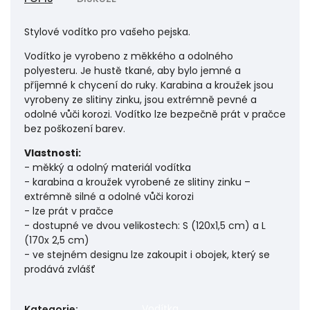
Stylové vodítko pro vašeho pejska.
Vodítko je vyrobeno z měkkého a odolného
polyesteru. Je hustě tkané, aby bylo jemné a
příjemné k chycení do ruky. Karabina a kroužek jsou
vyrobeny ze slitiny zinku, jsou extrémně pevné a
odolné vůči korozi. Vodítko lze bezpečně prát v pračce
bez poškození barev.
Vlastnosti:
- měkký a odolný materiál vodítka
- karabina a kroužek vyrobené ze slitiny zinku –
extrémně silné a odolné vůči korozi
- lze prát v pračce
- dostupné ve dvou velikostech: S (120x1,5 cm) a L
(170x 2,5 cm)
- ve stejném designu lze zakoupit i obojek, který se
prodává zvlášť
Vodítka
Kategorie
: