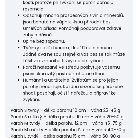
kosti, protože při žvýkání se paroh pomalu
rozemele.
Obsahují mnoho prospěšných živin a minerálů,
jsou bohaté na vápník. Jsou přírodní, bez
umělých přísad. Pomáhají podporovat zdravé
zuby a dásně.
Úplně bez zápachu.
Tyčinky se liší tvarem, tloušťkou a barvou.
Žádné dva nejsou stejné a váš pes se tak může
těšit z rozmanitosti žvýkacích tyčinek.
Paroží nařezané ve středu poskytuje vašemu
psovi okamžitý přístup k chutné dřeni.
Humánní a udržitelné! Zvířatům se pro jejich
parohy neubližuje. Každou sezónu se přirozeně
shodí, posbírají, očistí, nařežou a připraví ke
žvýkání.
Paroh S tvrdý - délka parohu 10 cm – váha 25-45 g
Paroh S měkký – délka parohu 10 cm – váha 20-50 g
Paroh M tvrdý – délka parohu 12 cm – váha 45-75 g
Paroh M měkký – délka parohu 12 cm – váha 40-70 g
Paroh L tvrdý – délka parohu 15 cm – váha 50-90 g