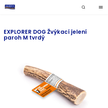
Značka:
EXPLORER DOG
EXPLORER DOG Žvýkací jelení
paroh M tvrdý