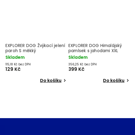
EXPLORER DOG Žvýkací jelení
EXPLORER DOG Himalájský
E
paroh S měkký
pamlsek s jahodami XXL
p
Skladem
Skladem
S
115,18 Kč bez DPH
356,25 Kč bez DPH
17
129 Kč
399 Kč
1
Do košíku
Do košíku