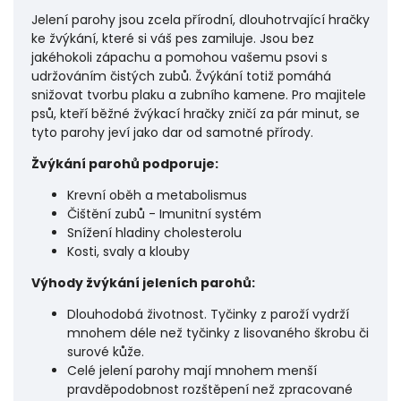
Jelení parohy jsou zcela přírodní, dlouhotrvající hračky
ke žvýkání, které si váš pes zamiluje. Jsou bez
jakéhokoli zápachu a pomohou vašemu psovi s
udržováním čistých zubů. Žvýkání totiž pomáhá
snižovat tvorbu plaku a zubního kamene. Pro majitele
psů, kteří běžné žvýkací hračky zničí za pár minut, se
tyto parohy jeví jako dar od samotné přírody.
Žvýkání parohů podporuje:
Krevní oběh a metabolismus
Čištění zubů - Imunitní systém
Snížení hladiny cholesterolu
Kosti, svaly a klouby
Výhody žvýkání jeleních parohů:
Dlouhodobá životnost. Tyčinky z paroží vydrží
mnohem déle než tyčinky z lisovaného škrobu či
surové kůže.
Celé jelení parohy mají mnohem menší
pravděpodobnost rozštěpení než zpracované