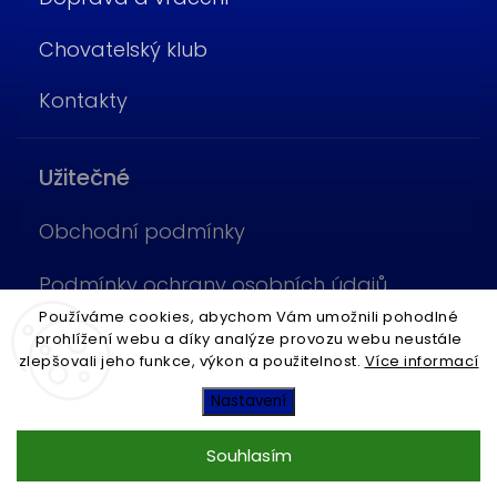
Chovatelský klub
Kontakty
Užitečné
Obchodní podmínky
Podmínky ochrany osobních údajů
Používáme cookies, abychom Vám umožnili pohodlné
Cookies
prohlížení webu a díky analýze provozu webu neustále
zlepšovali jeho funkce, výkon a použitelnost.
Více informací
Copyright 2026
Fish4Pets
. Všechna práva vyhrazena.
Nastavení
Vytvořil
Shoptet
| Design
Shoptak.cz
Souhlasím