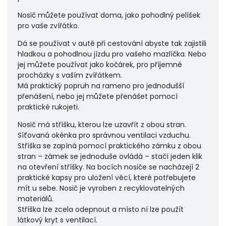
Nosič můžete používat doma, jako pohodlný pelíšek
pro vaše zvířátko.
Dá se používat v autě při cestování abyste tak zajistili
hladkou a pohodlnou jízdu pro vašeho mazlíčka. Nebo
jej můžete používat jako kočárek, pro příjemné
procházky s vaším zvířátkem.
Má praktický popruh na rameno pro jednodušší
přenášení, nebo jej můžete přenášet pomocí
praktické rukojeti.
Nosič má stříšku, kterou lze uzavřít z obou stran.
Síťovaná okénka pro správnou ventilaci vzduchu.
Stříška se zapíná pomocí praktického zámku z obou
stran – zámek se jednoduše ovládá – stačí jeden klik
na otevření stříšky. Na bocích nosiče se nacházejí 2
praktické kapsy pro uložení věcí, které potřebujete
mít u sebe. Nosič je vyroben z recyklovatelných
materiálů.
Stříška lze zcela odepnout a místo ní lze použít
látkový kryt s ventilací.