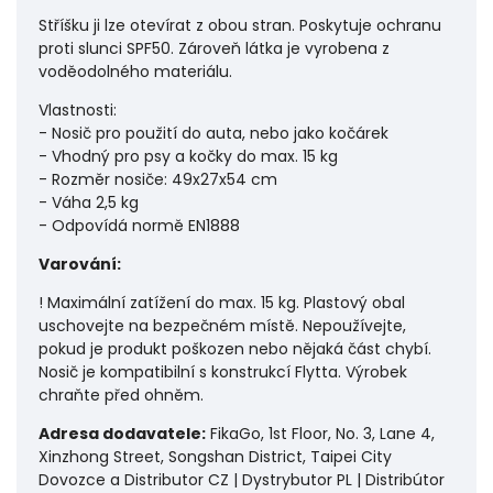
Stříšku ji lze otevírat z obou stran. Poskytuje ochranu
proti slunci SPF50. Zároveň látka je vyrobena z
voděodolného materiálu.
Vlastnosti:
- Nosič pro použití do auta, nebo jako kočárek
- Vhodný pro psy a kočky do max. 15 kg
- Rozměr nosiče: 49x27x54 cm
- Váha 2,5 kg
- Odpovídá normě EN1888
Varování:
! Maximální zatížení do max. 15 kg. Plastový obal
uschovejte na bezpečném místě. Nepoužívejte,
pokud je produkt poškozen nebo nějaká část chybí.
Nosič je kompatibilní s konstrukcí Flytta. Výrobek
chraňte před ohněm.
Adresa dodavatele:
FikaGo, 1st Floor, No. 3, Lane 4,
Xinzhong Street, Songshan District, Taipei City
Dovozce a Distributor CZ | Dystrybutor PL | Distribútor