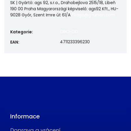
SK | Gyártó: ags 92, s.r.o., Drahobejlova 2515/18, Libeň
190 00 Praha Magyarországi képviselő: ags92 Kft., HU-
9028 Győr, Szent Imre út 61/A
fikago@g-union.com
OBCHOD
Kategorie
:
4711233396230
EAN
:
Informace
Doprava a vrácení