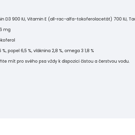
in D3 900 IU, Vitamin E (all-rac-alfa-tokoferolacetát) 700 IU, Tau
,6 mg
okoferol
6 %, popel 6,5 %, vláknina 2,8 %, omega 3 1,8 %
te mít pro svého psa vždy k dispozici čistou a čerstvou vodu.