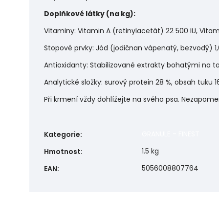
Doplňkové látky (na kg):
Vitaminy: Vitamin A (retinylacetát) 22 500 IU, Vitam
Stopové prvky: Jód (jodičnan vápenatý, bezvodý) 1
Antioxidanty: Stabilizované extrakty bohatými na t
Analytické složky: surový protein 28 %, obsah tuku 1
Při krmení vždy dohlížejte na svého psa. Nezapomeň
GRANULE - FINEST
Kategorie
:
1.5 kg
Hmotnost
:
5056008807764
EAN
: