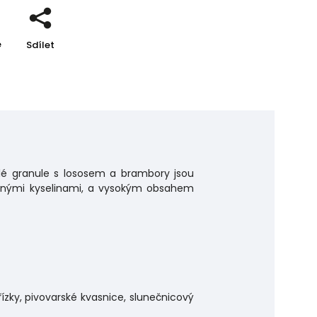
e
Sdílet
alé granule s lososem a brambory jsou
stnými kyselinami, a vysokým obsahem
řízky, pivovarské kvasnice, slunečnicový