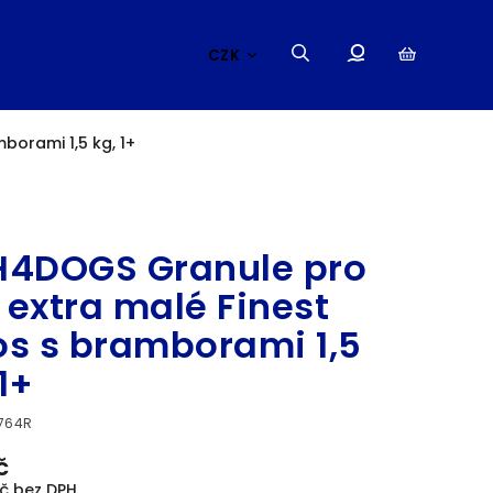
CZK
borami 1,5 kg, 1+
FISH4DOGS
H4DOGS Granule pro
 extra malé Finest
os s bramborami 1,5
1+
764R
č
č bez DPH