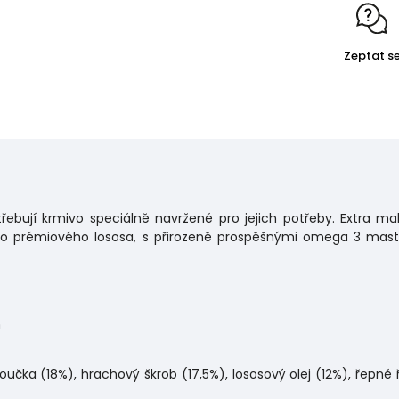
Zeptat s
řebují krmivo speciálně navržené pro jejich potřeby. Extra m
ého prémiového lososa, s přirozeně prospěšnými omega 3 ma
n
učka (18%), hrachový škrob (17,5%), lososový olej (12%), řepné 