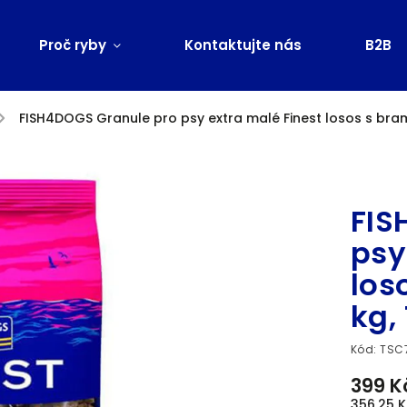
Proč ryby
Kontaktujte nás
B2B
/
FISH4DOGS Granule pro psy extra malé Finest losos s bram
Značka:
FIS
psy
los
kg, 
Kód:
TSC
399 K
356,25 K