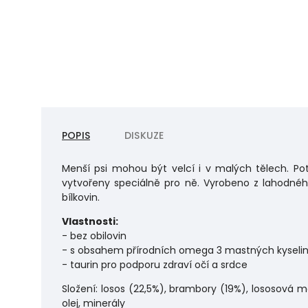
POPIS
DISKUZE
Menší psi mohou být velcí i v malých tělech. Pot
vytvořeny speciálně pro ně. Vyrobeno z lahodn
bílkovin.
Vlastnosti:
- bez obilovin
- s obsahem přírodních omega 3 mastných kyseli
- taurin pro podporu zdraví očí a srdce
Složení: losos (22,5%), brambory (19%), lososová mo
olej, minerály