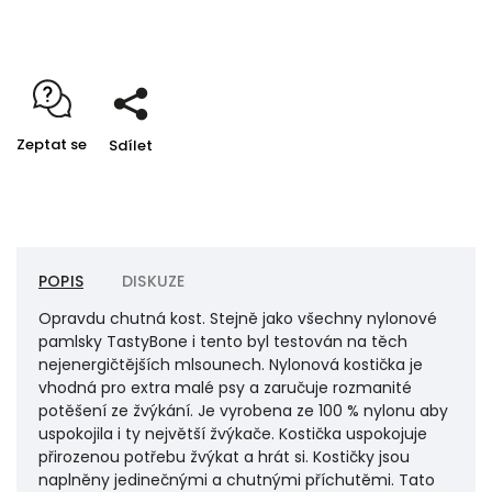
Detailní informace
Zeptat se
Sdílet
POPIS
DISKUZE
Opravdu chutná kost. Stejně jako všechny nylonové
pamlsky TastyBone i tento byl testován na těch
nejenergičtějších mlsounech. Nylonová kostička je
vhodná pro extra malé psy a zaručuje rozmanité
potěšení ze žvýkání. Je vyrobena ze 100 % nylonu aby
uspokojila i ty největší žvýkače. Kostička uspokojuje
přirozenou potřebu žvýkat a hrát si. Kostičky jsou
naplněny jedinečnými a chutnými příchutěmi. Tato