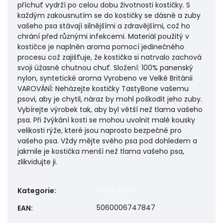
příchuť vydrží po celou dobu životnosti kostičky. S
každým zakousnutím se do kostičky se dásně a zuby
vašeho psa stávají silnějšími a zdravějšími, což ho
chrání před různými infekcemi. Materiál použitý v
kostičce je naplněn aroma pomocí jedinečného
procesu což zajišťuje, že kostička si natrvalo zachová
svoji úžasně chutnou chuť. Složení: 100% panenský
nylon, syntetické aroma Vyrobeno ve Velké Británii
VAROVÁNÍ: Neházejte kostičky TastyBone vašemu
psovi, aby je chytil, náraz by mohl poškodit jeho zuby.
Vybírejte výrobek tak, aby byl větší než tlama vašeho
psa. Při žvýkání kosti se mohou uvolnit malé kousky
velikosti rýže, které jsou naprosto bezpečné pro
vašeho psa. Vždy mějte svého psa pod dohledem a
jakmile je kostička menší než tlama vašeho psa,
zlikvidujte ji.
Tasty Bone
Kategorie
:
5060006747847
EAN
: