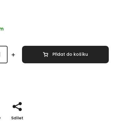
em
Přidat do košíku
 informace
e
Sdílet