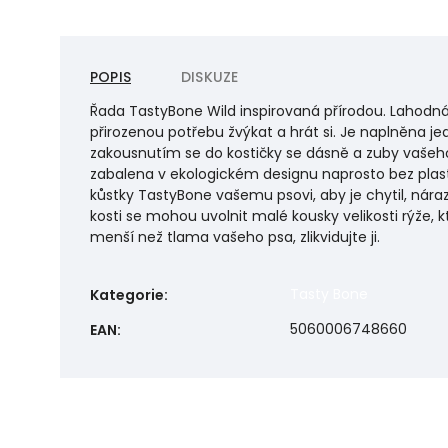
POPIS
DISKUZE
Řada TastyBone Wild inspirovaná přírodou. Lahodná
přirozenou potřebu žvýkat a hrát si. Je naplněna je
zakousnutím se do kostičky se dásně a zuby vašeho 
zabalena v ekologickém designu naprosto bez plast
kůstky TastyBone vašemu psovi, aby je chytil, náraz
kosti se mohou uvolnit malé kousky velikosti rýže,
menší než tlama vašeho psa, zlikvidujte ji.
Tasty Bone
Kategorie
:
5060006748660
EAN
: