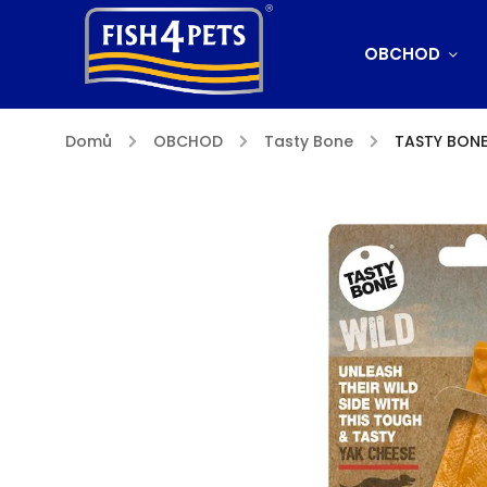
OBCHOD
Domů
/
OBCHOD
/
Tasty Bone
/
TASTY BONE 