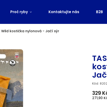
Proč ryby
Kontaktujte nás
B2B
Wild kostička nylonová - Jačí sýr
Značka:
TAS
kos
Jač
Kód:
820
329 K
271,90 K