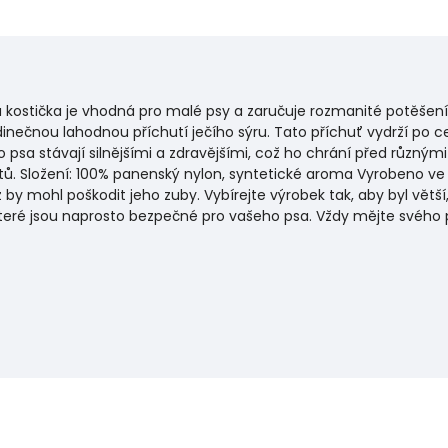
 kostička je vhodná pro malé psy a zaručuje rozmanité potěšení 
dinečnou lahodnou příchutí ječího sýru. Tato příchuť vydrží po c
psa stávají silnějšími a zdravějšími, což ho chrání před různými
ů. Složení: 100% panenský nylon, syntetické aroma Vyrobeno ve 
 by mohl poškodit jeho zuby. Vybírejte výrobek tak, aby byl větší
 které jsou naprosto bezpečné pro vašeho psa. Vždy mějte svého 