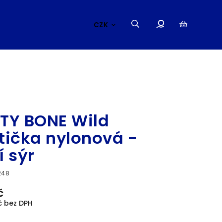
CZK
TASTY BONE
TY BONE Wild
tička nylonová -
í sýr
248
č
č bez DPH