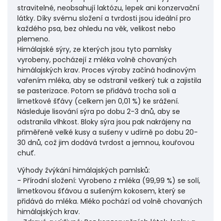
stravitelné, neobsahují laktózu, lepek ani konzervační
látky. Díky svému složení a tvrdosti jsou ideální pro
každého psa, bez ohledu na věk, velikost nebo
plemeno.
Himálajské sýry, ze kterých jsou tyto pamlsky
vyrobeny, pocházejí z mléka volně chovaných
himálajských krav. Proces výroby začíná hodinovým
vařením mléka, aby se odstranil veškerý tuk a zajistila
se pasterizace. Potom se přidává trocha soli a
limetkové šťávy (celkem jen 0,01 %) ke srážení.
Následuje lisování sýra po dobu 2-3 dnů, aby se
odstranila vlhkost. Bloky sýra jsou pak nakrájeny na
přiměřeně velké kusy a sušeny v udírně po dobu 20-
30 dnů, což jim dodává tvrdost a jemnou, kouřovou
chuť.
Výhody žvýkání himálajských pamlsků:
- Přírodní složení: Vyrobeno z mléka (99,99 %) se solí,
limetkovou šťávou a sušeným kokosem, který se
přidává do mléka. Mléko pochází od volně chovaných
himálajských krav.