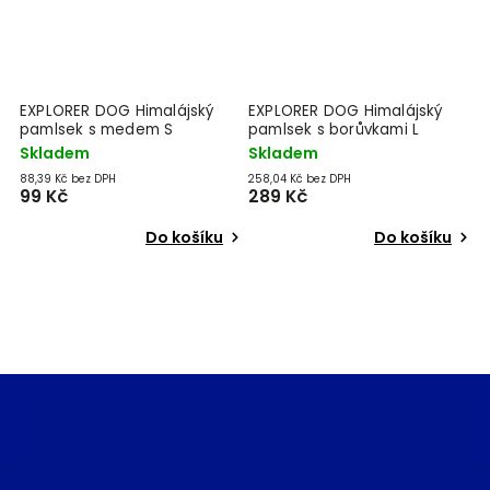
čí
EXPLORER DOG Himalájský
EXPLORER DOG Himalájský
E
pamlsek s medem S
pamlsek s borůvkami L
t
Skladem
Skladem
V
88,39 Kč bez DPH
258,04 Kč bez DPH
21
99 Kč
289 Kč
2
Do košíku
Do košíku