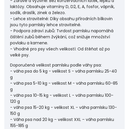
- Zdravé a výživné: Bez konzervačních látek, lepku a
laktózy. Obsahuje vitamíny D, D2, E, A, fosfor, vápník,
sodík, draslík, zinek a železo.
- Lehce stravitelné: Díky obsahu přírodních bílkovin
jsou tyto pamlsky lehce stravitelné.
- Podpora zdraví zubů: Tvrdost pamlsku napomáhá
čištění zubů během žvýkání, což snižuje množství
povlaku a kamene.
- Vhodné pro psy všech velikostí: Od štěňat až po
velké psy.
Doporučená velikost pamlsku podle váhy psa:
- váha psa do 5 kg - velikost S - váha pamlsku 25-40
g
- váha psa 5-10 kg - velikost M - váha pamlsku 60-85
g
- váha psa 10-15 kg - velikost L - váha pamlsku 100-
120 g
- váha psa 15-20 kg - velikost XL - váha pamlsku 130-
150 g
- Váha psa nad 20 kg – velikost XXL – váha pamlsku
155-185 g